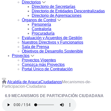
Directorios
Directorio de Secretarías
Directorio de Entidades Descentralizadas
Directorio de Agremiaciones
Órganos de Control
Personería
Contraloría
Procuraduría
Evaluación y Acuerdos de Gestión
Nuestros Directivos y Funcionarios
Sala de Prensa
Objetivos de Desarrollo Sostenible
Proyectos
Proyectos Vigentes
Conozca más Proyectos
Portal Único de Contratación
Alcaldía de Arauca
Ciudadanos
Mecanismos-de-
Participacion-Ciudadana
​ 6.9
MECANISMOS DE PARTICIPACIÓN CIUDADANA