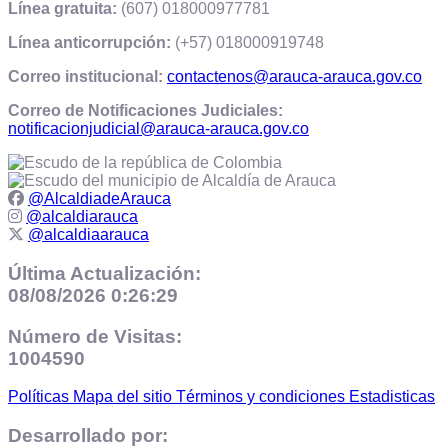
Línea gratuita:
(607) 018000977781
Línea anticorrupción:
(+57) 018000919748
Correo institucional:
contactenos@arauca-arauca.gov.co
Correo de Notificaciones Judiciales:
notificacionjudicial@arauca-arauca.gov.co
@AlcaldiadeArauca
@alcaldiarauca
@alcaldiaarauca
Última Actualización:
08/08/2026 0:26:29
Número de Visitas:
1004590
Políticas
Mapa del sitio
Términos y condiciones
Estadisticas
Desarrollado por: